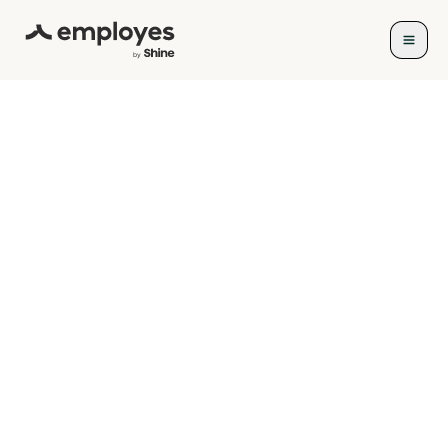
Payroll Purmerend:
ontdek de mogelijkheden
Ben je actief als ondernemer in Purmerend
en omstreken en op zoek naar een
oplossing voor payroll? Wij helpen je graag
met Employes. Ontdek het gemak van onze
eenvoudige online oplossing.
Probeer gratis