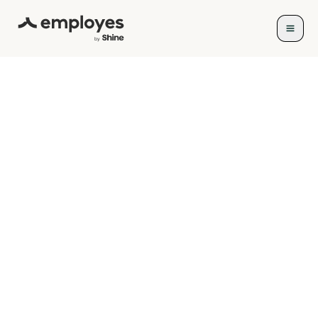
Salarisadministratie
Deventer
Actief als ondernemer in Deventer en
omstreken? Ga voor een perfecte en
moderne online salarisadministratie. Met
Employes kun je het eenvoudig online
regelen. Bespaar direct en ontdek het
gemak van zelf doen.