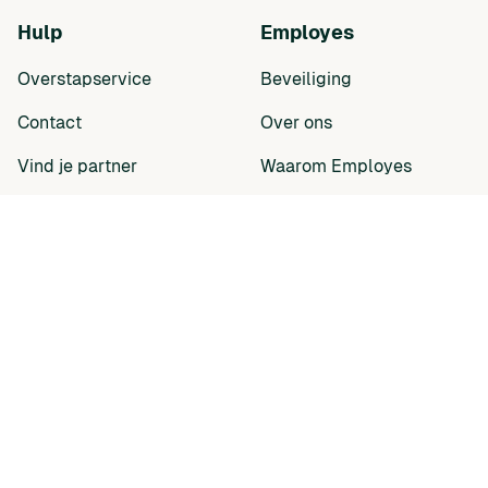
Hulp
Employes
Overstapservice
Beveiliging
Contact
Over ons
Vind je partner
Waarom Employes
Vacatures
3
Product updates
API documentatie
Pers kit
Resources
Blog