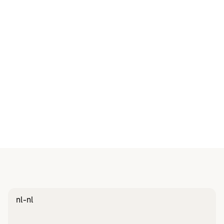
Ook met ons
samenwerken?
Word partner
nl-nl