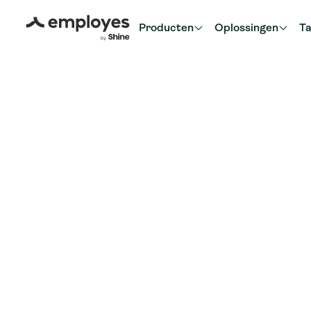
Producten
Oplossingen
Ta
Terug naar blog overzicht
Salarisadministratie
5 minuten
Salarisadmini
uitbesteden: 
waarom