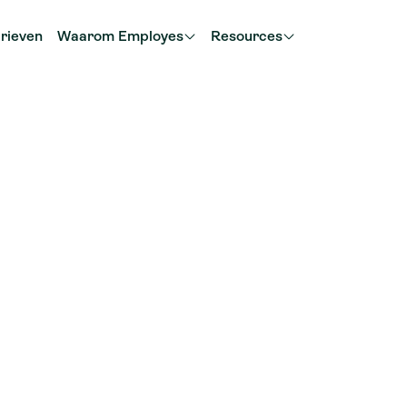
rieven
Waarom Employes
Resources
stratie
hoe en