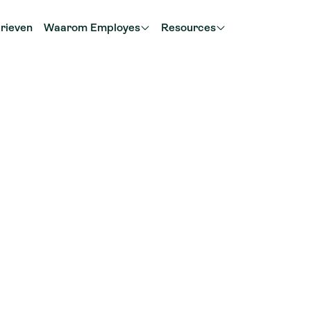
rieven
Waarom Employes
Resources
en in
te