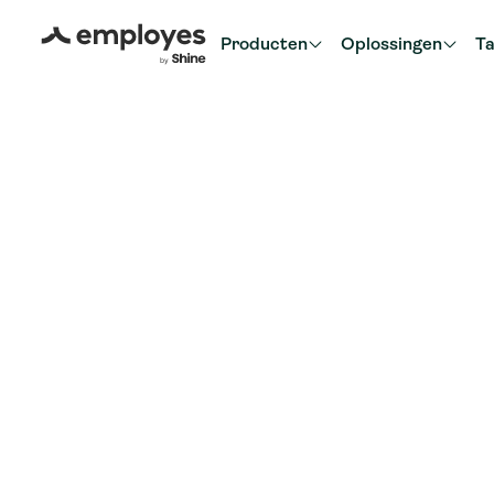
Producten
Oplossingen
Ta
Terug naar blog overzicht
Salarisadministratie
4 minuten
De 5 meest
gemaakte fout
de loonaangif